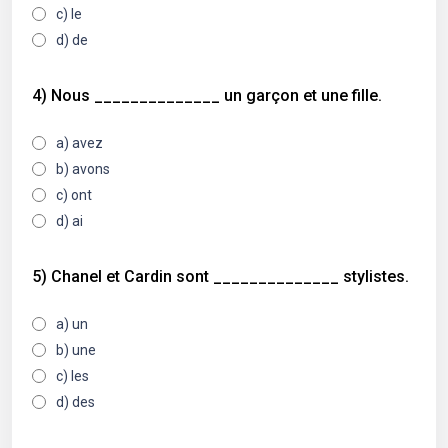
c) le
d) de
4) Nous ______________ un garçon et une fille.
a) avez
b) avons
c) ont
d) ai
5) Chanel et Cardin sont ______________ stylistes.
a) un
b) une
c) les
d) des