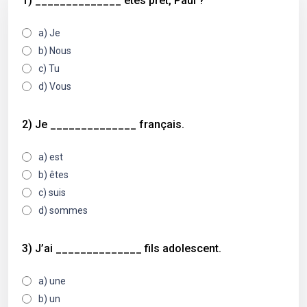
1) ______________ êtes prêt, Paul ?
a) Je
b) Nous
c) Tu
d) Vous
2) Je ______________ français.
a) est
b) êtes
c) suis
d) sommes
3) J’ai ______________ fils adolescent.
a) une
b) un