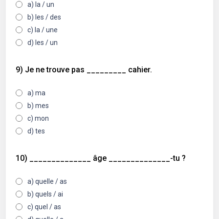
a) la / un
b) les / des
c) la / une
d) les / un
9) Je ne trouve pas _________ cahier.
a) ma
b) mes
c) mon
d) tes
10) ______________ âge ______________-tu ?
a) quelle / as
b) quels / ai
c) quel / as